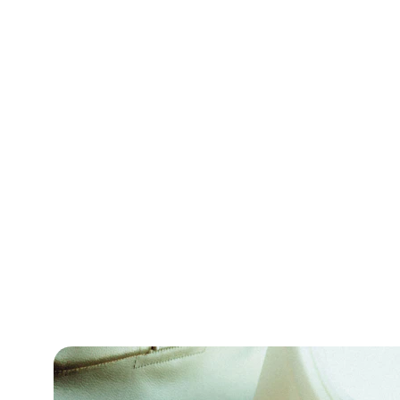
Oferecemos
visto am