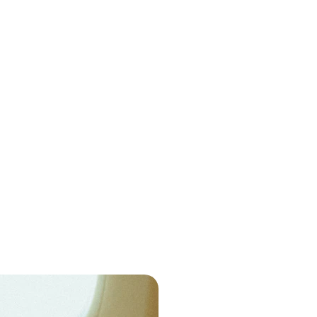
NOSSOS SERVIÇOS
 pacotes de viagens nacionais e internacionais, cruzeiros, e s
ericano, tanto para lazer quanto para viagens corporativas. Rea
viagem dos sonhos conosco!
Visto Americ
Facilitamos o p