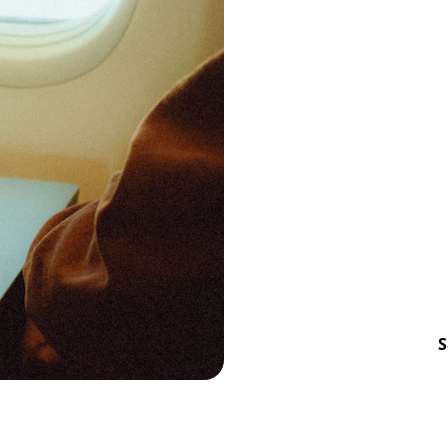
suas viagens a
Viagens Naci
Explore destino
personalizados 
Cruzeiros In
Descubra o mund
experiências ún
S